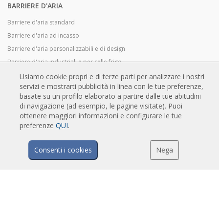
BARRIERE D'ARIA
Barriere d'aria standard
Barriere d'aria ad incasso
Barriere d'aria personalizzabili e di design
Barriere d'aria industriali e per celle frigo
Barriere d'aria su misura e per porte girevoli
Usiamo cookie propri e di terze parti per analizzare i nostri
servizi e mostrarti pubblicità in linea con le tue preferenze,
Barriere d'aria anti-insetto
basate su un profilo elaborato a partire dalle tue abitudini
Barriere d'aria in pompa di calore ed a risparmio energetico
di navigazione (ad esempio, le pagine visitate). Puoi
Barriere a lama d'aria con sistema di sanificazione e disinfezione
ottenere maggiori informazioni e configurare le tue
preferenze
QUI
.
Barriere d'aria economiche
Consenti i cookies
Nega
TECNOLOGIA
Cos'è una barriera d'aria?
Come funziona la barriera d'aria?
Vantaggi e benefici delle barriere d'aria
Barriere d'aria a pompa di calore