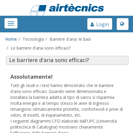
Toggle
Toggle
Login
naviga
navigation
Home
Tecnologia
Barriere d'aria: le basi
Le barriere d'aria sono efficaci?
Le barriere d'aria sono efficaci?
Assolutamente!
Tutti gli studi e i test hanno dimostrato che le barriere
d'aria sono efficaci. Quando viene dimensionata e
installata la barriera adatta al tipo di varco si risparmia
molta energia e al tempo stesso le aree di ingresso
rimangono climaticamente protette, confortevoli e prive di
odori, di insetti, di inquinamento, etc.
I seguenti diagrammi CFD elaborati dall'UPC (Università
politecnica di Catalogna) mostrano chiaramente
l'efficienza delle barriere d'aria.