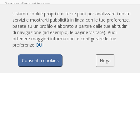
Barriere d'aria ad incasso
Barriere d'aria personalizzabili e di design
Usiamo cookie propri e di terze parti per analizzare i nostri
servizi e mostrarti pubblicità in linea con le tue preferenze,
Barriere d'aria industriali e per celle frigo
basate su un profilo elaborato a partire dalle tue abitudini
Barriere d'aria su misura e per porte girevoli
di navigazione (ad esempio, le pagine visitate). Puoi
Barriere d'aria anti-insetto
ottenere maggiori informazioni e configurare le tue
preferenze
QUI
.
Barriere d'aria in pompa di calore ed a risparmio energetico
Barriere a lama d'aria con sistema di sanificazione e disinfezione
Consenti i cookies
Nega
Barriere d'aria economiche
TECNOLOGIA
Cos'è una barriera d'aria?
Come funziona la barriera d'aria?
Vantaggi e benefici delle barriere d'aria
Barriere d'aria a pompa di calore
Barriere d'aria EC
Barriere d'aria Airtècnics