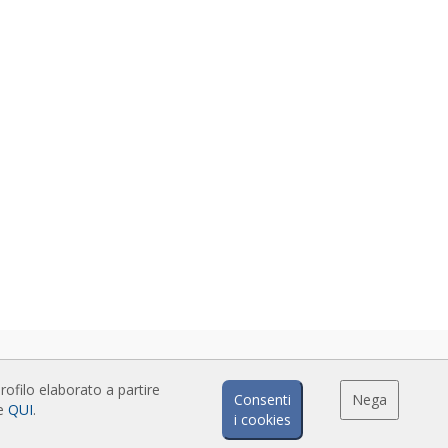
rofilo elaborato a partire
Consenti
Nega
ze
QUI
.
i cookies