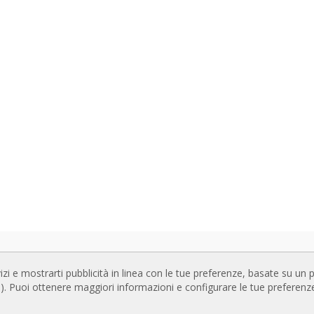
NLOADS
SITI WEB CORRELATI
izi e mostrarti pubblicità in linea con le tue preferenze, basate su un p
oghi delle Barriere d'aria
Rideaux d’air
te). Puoi ottenere maggiori informazioni e configurare le tue preferen
entazione tecnica
Actuadores
icazione di qualità
Cortinas de aire