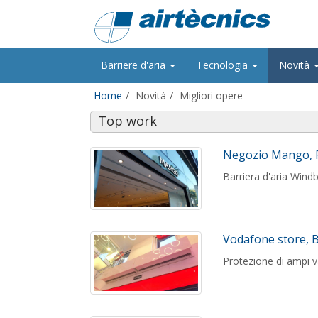
Barriere d'aria
Tecnologia
Novità
Home
Novità
Migliori opere
Top work
Negozio Mango, P
Barriera d'aria Windb
Vodafone store, B
Protezione di ampi v