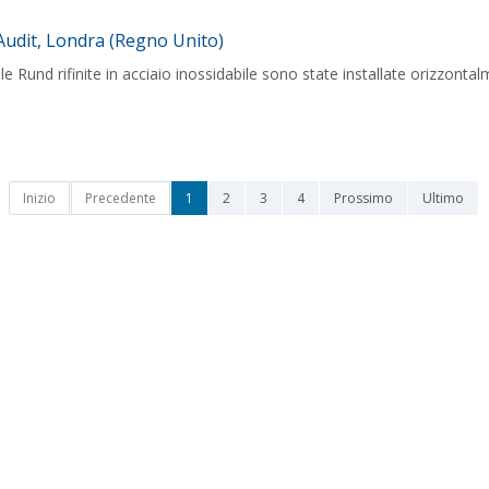
 Audit, Londra (Regno Unito)
ple Rund rifinite in acciaio inossidabile sono state installate orizzonta
Inizio
Precedente
1
2
3
4
Prossimo
Ultimo