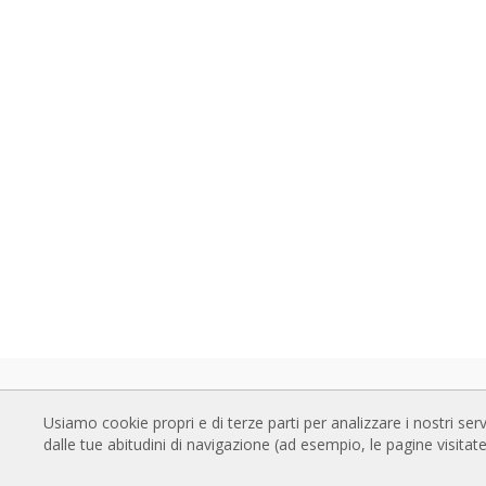
BARRIERE D'ARIA
DOW
Usiamo cookie propri e di terze parti per analizzare i nostri serv
Barriere d'aria standard
Catal
dalle tue abitudini di navigazione (ad esempio, le pagine visita
Barriere d'aria ad incasso
Docum
Barriere d'aria personalizzabili e di
Certif