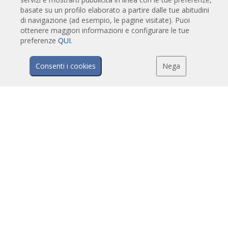
basate su un profilo elaborato a partire dalle tue abitudini
Barriere d'aria industriali e per celle frigo
di navigazione (ad esempio, le pagine visitate). Puoi
Barriere d'aria su misura e per porte girevoli
ottenere maggiori informazioni e configurare le tue
Barriere d'aria anti-insetto
preferenze
QUI
.
Barriere d'aria in pompa di calore ed a risparmio energetico
Consenti i cookies
Nega
Barriere a lama d'aria con sistema di sanificazione e disinfezione
Barriere d'aria economiche
TECNOLOGIA
Cos'è una barriera d'aria?
Come funziona la barriera d'aria?
Vantaggi e benefici delle barriere d'aria
Barriere d'aria a pompa di calore
Barriere d'aria EC
Barriere d'aria Airtècnics