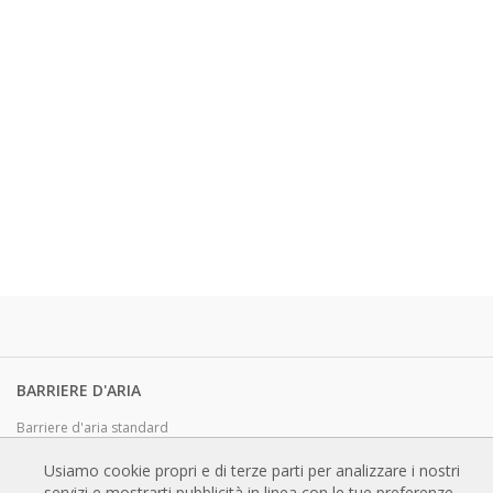
BARRIERE D'ARIA
Barriere d'aria standard
Barriere d'aria ad incasso
Usiamo cookie propri e di terze parti per analizzare i nostri
Barriere d'aria personalizzabili e di design
servizi e mostrarti pubblicità in linea con le tue preferenze,