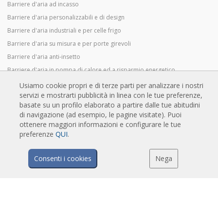
Barriere d'aria ad incasso
Barriere d'aria personalizzabili e di design
Barriere d'aria industriali e per celle frigo
Barriere d'aria su misura e per porte girevoli
Barriere d'aria anti-insetto
Barriere d'aria in pompa di calore ed a risparmio energetico
Barriere a lama d'aria con sistema di sanificazione e disinfezione
Usiamo cookie propri e di terze parti per analizzare i nostri
servizi e mostrarti pubblicità in linea con le tue preferenze,
Barriere d'aria economiche
basate su un profilo elaborato a partire dalle tue abitudini
di navigazione (ad esempio, le pagine visitate). Puoi
ottenere maggiori informazioni e configurare le tue
TECNOLOGIA
preferenze
QUI
.
Cos'è una barriera d'aria?
Consenti i cookies
Nega
Come funziona la barriera d'aria?
Vantaggi e benefici delle barriere d'aria
Barriere d'aria a pompa di calore
Barriere d'aria EC
Barriere d'aria Airtècnics